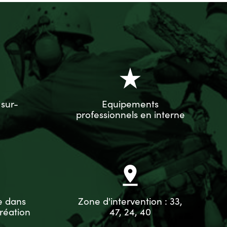
star_rate
 sur-
Equipements
professionnels en interne
pin_drop
e dans
Zone d'intervention : 33,
réation
47, 24, 40