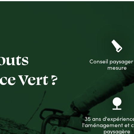
carpenter
outs
Conseil paysager
mesure
e Vert ?
nature
35 ans d'expérienc
l'aménagement et c
paysagère