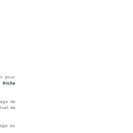
ur pour
 friche
lage de
tuel de
hage au