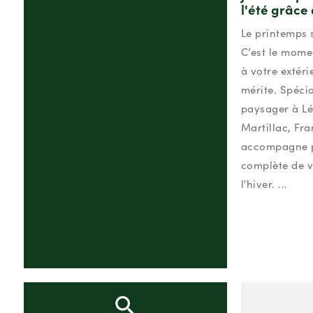
l'été grâce
Le printemps s
C’est le mome
à votre extéri
mérite. Spécia
paysager à L
Martillac, Fr
accompagne p
complète de v
l'hiver. ...