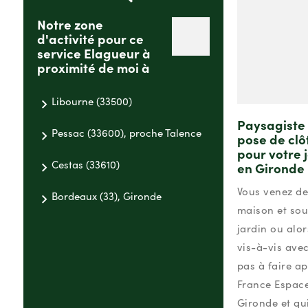
Notre zone
d'activité pour ce
service Elagueur à
proximité de moi à
Libourne (33500)
Paysagiste 
Pessac (33600), proche Talence
pose de clô
pour votre 
Cestas (33610)
en Gironde
Vous venez de
Bordeaux (33), Gironde
maison et sou
jardin ou alo
vis-à-vis avec
pas à faire a
France Espace
Gironde et qui