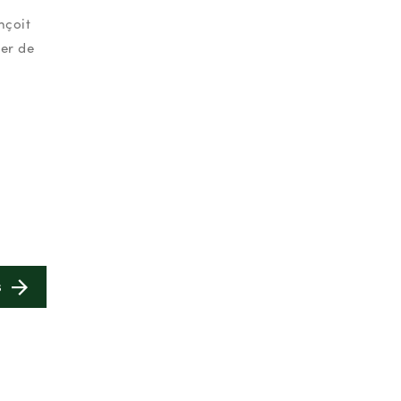
nçoit
ter de
S