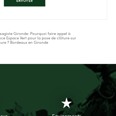
sagiste Gironde: Pourquoi faire appel à
nce Espace Vert pour la pose de clôture sur
ure ? Bordeaux en Gironde
star_rate
 sur-
Equipements