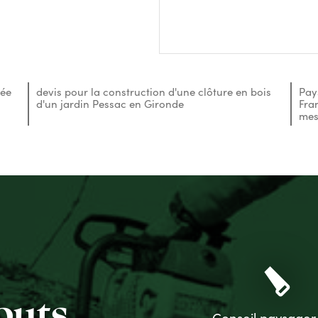
rée
devis pour la construction d'une clôture en bois
Pay
d'un jardin Pessac en Gironde
Fra
mes
carpenter
outs
Conseil paysager