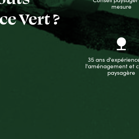
mesure
e Vert ?
nature
35 ans d'expérienc
l'aménagement et c
paysagère