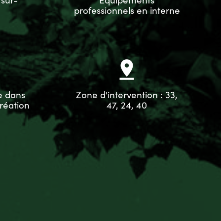
professionnels en interne
pin_drop
e dans
Zone d'intervention : 33,
réation
47, 24, 40