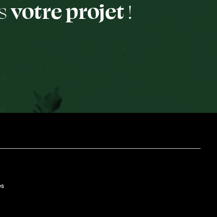
us
votre projet
!
es