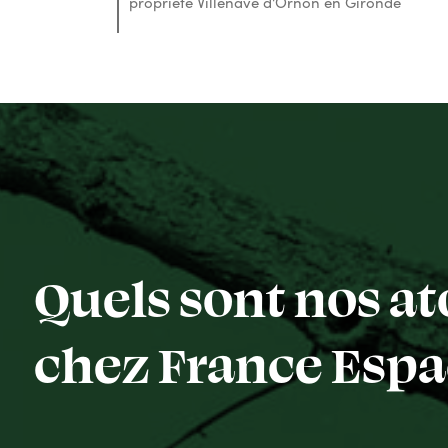
propriété Villenave d'Ornon en Gironde
Quels sont nos at
chez France Espac